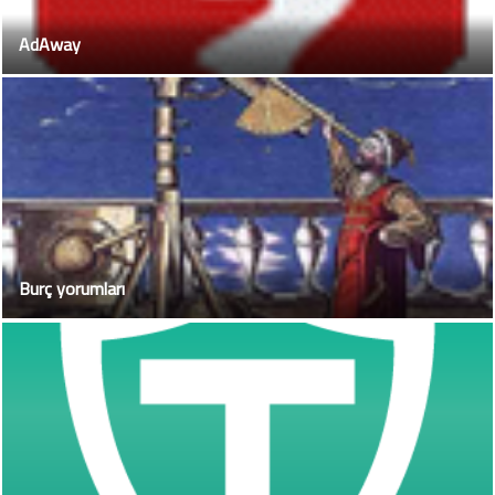
AdAway
Burç yorumları