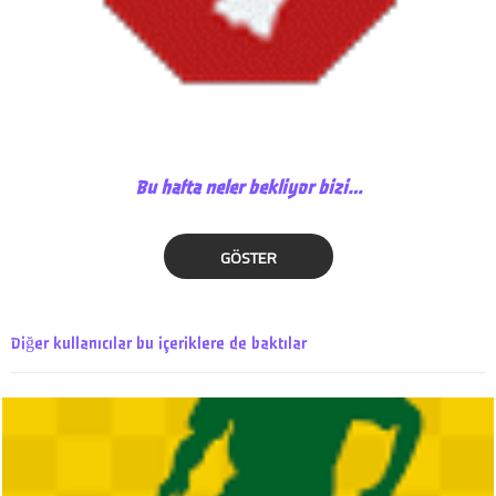
Bu hafta neler bekliyor bizi…
GÖSTER
Diğer kullanıcılar bu içeriklere de baktılar