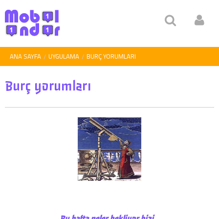
ANA SAYFA
UYGULAMA
BURÇ YORUMLARI
Burç yorumları
Bu hafta neler bekliyor bizi…