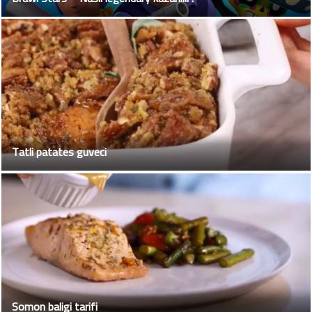
Tatli patates guveci
Somon baligi tarifi