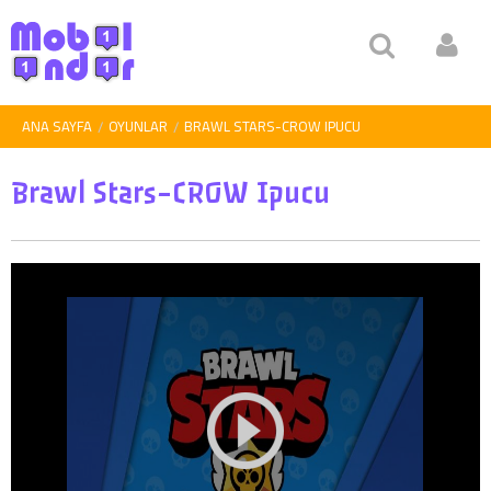
ANA SAYFA
OYUNLAR
BRAWL STARS-CROW IPUCU
Brawl Stars-CROW Ipucu