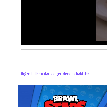
Diğer kullanıcılar bu içeriklere de baktılar