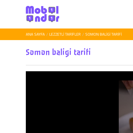
ANA SAYFA
LEZZETLI TARIFLER
SOMON BALIGI TARIFI
Somon baligi tarifi