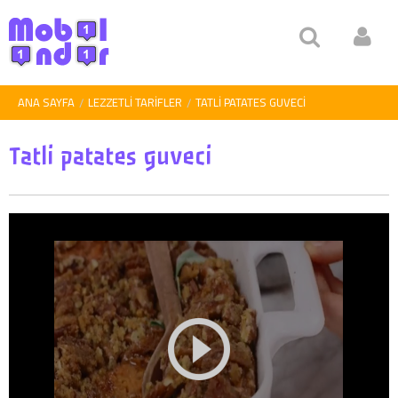
ANA SAYFA
LEZZETLI TARIFLER
TATLI PATATES GUVECI
Tatli patates guveci