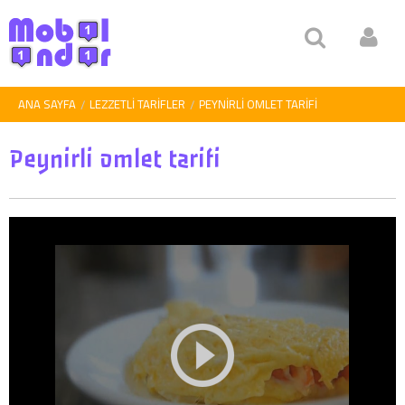
ANA SAYFA
LEZZETLI TARIFLER
PEYNIRLI OMLET TARIFI
Peynirli omlet tarifi