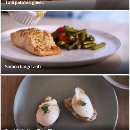
Tatli patates guveci
Somon baligi tarifi