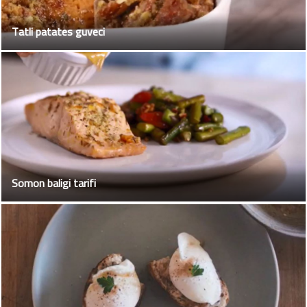
Tatli patates guveci
Somon baligi tarifi