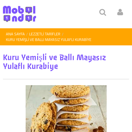
ANA SAYFA
LEZZETLI TARIFLER
KURU YEMIŞLI VE BALLI MAYASIZ YULAFLI KURABIYE
Kuru Yemişli ve Ballı Mayasız
Yulaflı Kurabiye