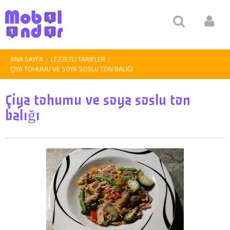
ANA SAYFA
LEZZETLI TARIFLER
ÇIYA TOHUMU VE SOYA SOSLU TON BALIĞI
Çiya tohumu ve soya soslu ton
balığı