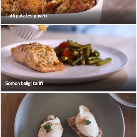
Tatli patates guveci
Somon baligi tarifi