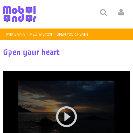
ANA SAYFA
MEDITASYON
OPEN YOUR HEART
Open your heart