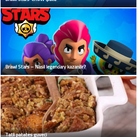
Brawl Stars – Nasil legendary kazanilir?
Tatli patates guveci