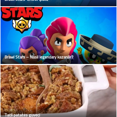
Brawl Stars – Nasil legendary kazanilir?
Tatli patates guveci