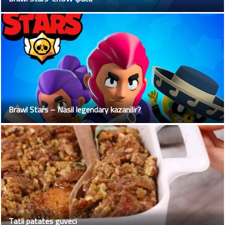
Brawl Stars – Nasil legendary kazanilir?
Tatli patates guveci