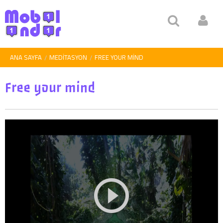
ANA SAYFA
MEDITASYON
FREE YOUR MIND
Free your mind