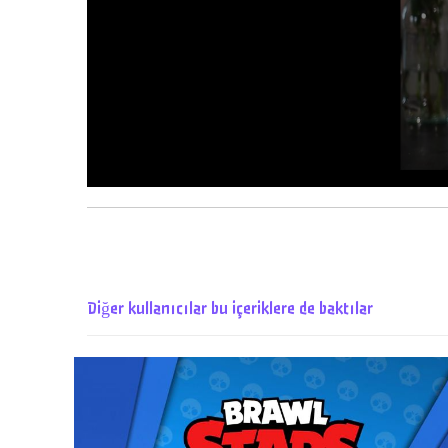
Diğer kullanıcılar bu içeriklere de baktılar