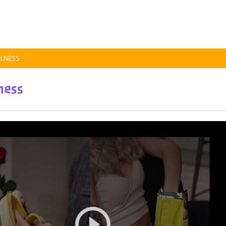
ULNESS
ness