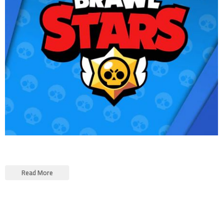
Read More