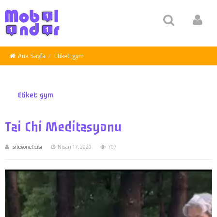
Ana Sayfa
Etiket:
gym
Etiket:
gym
Tai Chi Meditasyonu
siteyoneticisi
Nisan 17, 2020
707