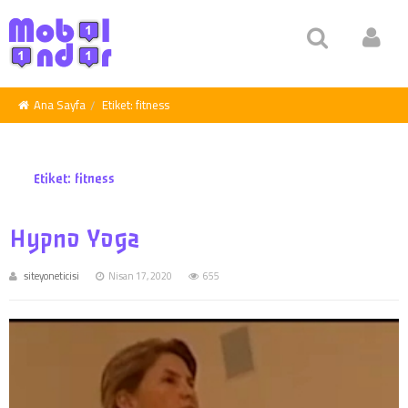
Ana Sayfa
Etiket:
fitness
Etiket:
fitness
Hypno Yoga
siteyoneticisi
Nisan 17, 2020
655