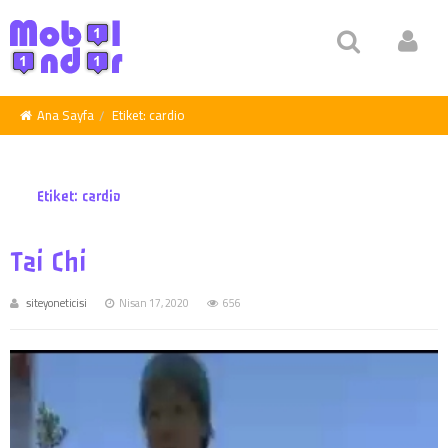
Ana Sayfa
Etiket:
cardio
Etiket:
cardio
Tai Chi
siteyoneticisi
Nisan 17, 2020
656