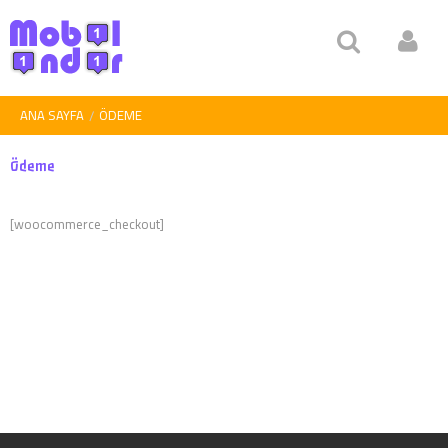
ANA SAYFA
ÖDEME
Ödeme
[woocommerce_checkout]