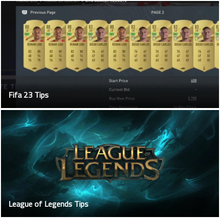
Fifa 23 Tips
League of Legends Tips