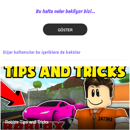
Bu hafta neler bekliyor bizi…
GÖSTER
Diğer kullanıcılar bu içeriklere de baktılar
Roblox Tips and Tricks