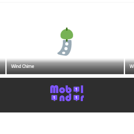
Wind Chime
Wi