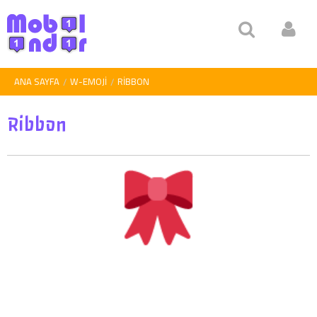
ANA SAYFA
W-EMOJI
RIBBON
Ribbon