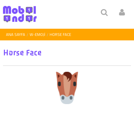
ANA SAYFA
W-EMOJI
HORSE FACE
Horse Face