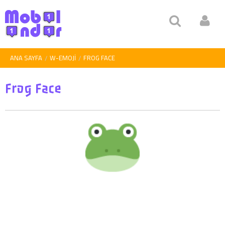
ANA SAYFA
W-EMOJI
FROG FACE
Frog Face