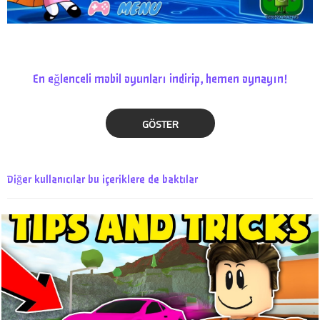
En eğlenceli mobil oyunları indirip, hemen oynayın!
GÖSTER
Diğer kullanıcılar bu içeriklere de baktılar