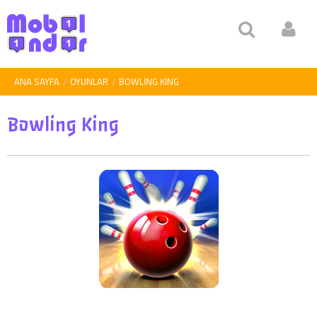
ANA SAYFA
OYUNLAR
BOWLING KING
Bowling King