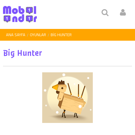
ANA SAYFA
OYUNLAR
BIG HUNTER
Big Hunter