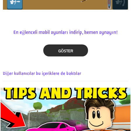
En eğlenceli mobil oyunları indirip, hemen oynayın!
GÖSTER
Diğer kullanıcılar bu içeriklere de baktılar