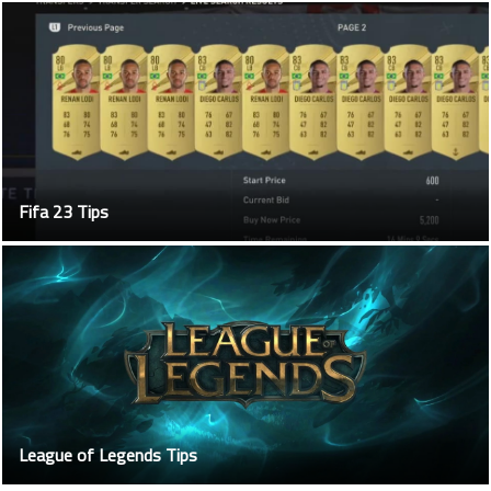
Fifa 23 Tips
League of Legends Tips