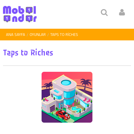
ANA SAYFA
OYUNLAR
TAPS TO RICHES
Taps to Riches