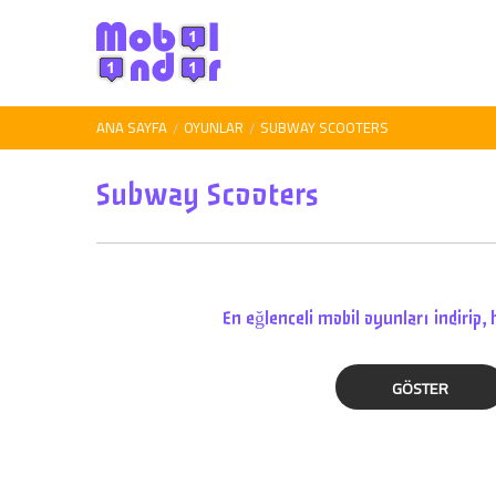
ANA SAYFA
OYUNLAR
SUBWAY SCOOTERS
Subway Scooters
En eğlenceli mobil oyunları indirip
GÖSTER