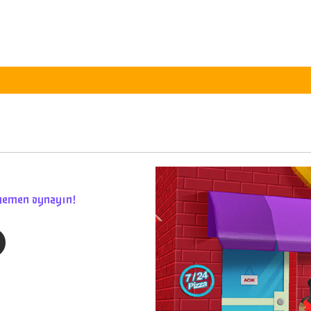
, hemen oynayın!