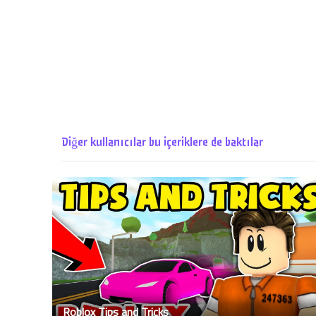
Diğer kullanıcılar bu içeriklere de baktılar
Roblox Tips and Tricks