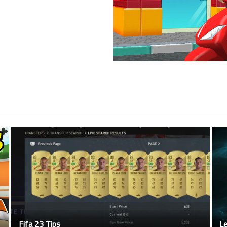
Fifa 23 Tips
Le